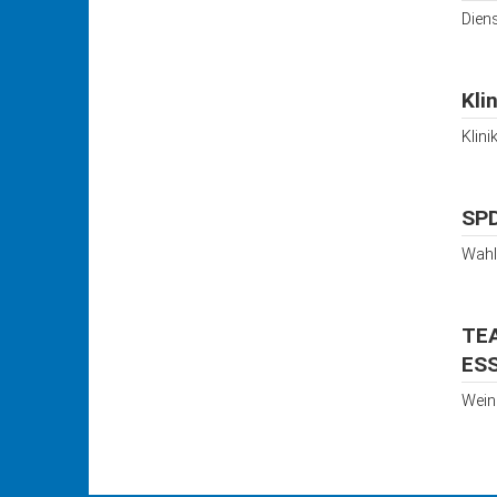
Diens
Kli
Klini
SPD
Wahlk
TE
ES
Wein 