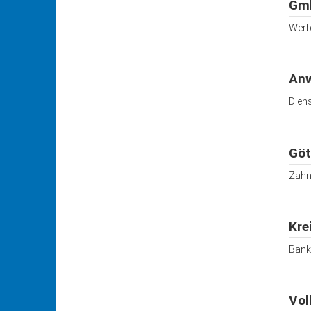
Gm
Werbe
Anw
Diens
Göt
Zahn
Kre
Bank 
Vol