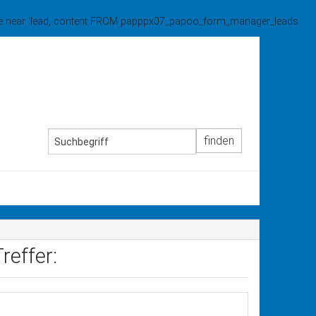
o use near 'lead, content FROM papppx07_papoo_form_manager_leads
reffer: