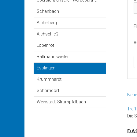
Übersicht unserer Werbepartner
Der Vorstand
Aichsc
Schanbach
Die Fahrer
Lobenr
Aichelberg
F
Der Landesverband
Baltma
Aichschieß
V
Lobenrot
Beitrittserklärung
Esslin
Baltmannsweiler
Satzung
Krumm
Esslingen
Fahrerkalender
Schorn
Krummhardt
Schorndorf
Weinst
Neue
Weinstadt-Strümpfelbach
Treff
Die 
DAS