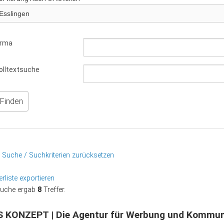
hieß
ot
irma
nnsweiler
olltextsuche
gen
hardt
dorf
adt-Strümpfelbach
 Suche / Suchkriterien zurücksetzen
erliste exportieren
Suche ergab
8
Treffer.
 KONZEPT | Die Agentur für Werbung und Kommun