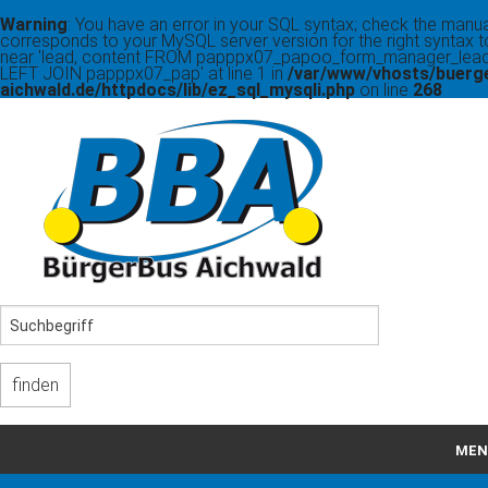
Warning
: You have an error in your SQL syntax; check the manua
corresponds to your MySQL server version for the right syntax t
near 'lead, content FROM papppx07_papoo_form_manager_lead
LEFT JOIN papppx07_pap' at line 1 in
/var/www/vhosts/buerg
aichwald.de/httpdocs/lib/ez_sql_mysqli.php
on line
268
MEN