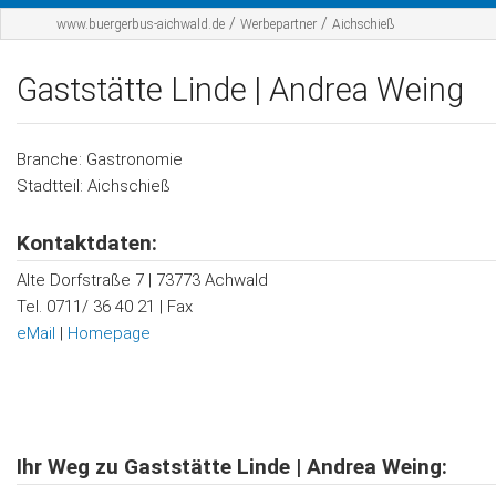
Startseite
/
/
www.buergerbus-aichwald.de
Werbepartner
Aichschieß
Der BBA
Gaststätte Linde | Andrea Weing
Fahrplan
Werbepartner
Branche: Gastronomie
Stadtteil: Aichschieß
Sponsoren
Kontaktdaten:
Kontakt
Alte Dorfstraße 7 | 73773 Achwald
Tel. 0711/ 36 40 21 | Fax
eMail
|
Homepage
Ihr Weg zu Gaststätte Linde | Andrea Weing: