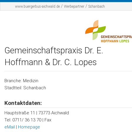
Startseite
/
/
www.buergerbus-aichwald.de
Werbepartner
Schanbach
Der BBA
Fahrplan
Werbepartner
Gemeinschaftspraxis Dr. E.
Sponsoren
Hoffmann & Dr. C. Lopes
Kontakt
Branche: Medizin
Stadtteil: Schanbach
Kontaktdaten:
Hauptstraße 11 | 73773 Aichwald
Tel. 0711/ 36 13 70 | Fax
eMail
|
Homepage