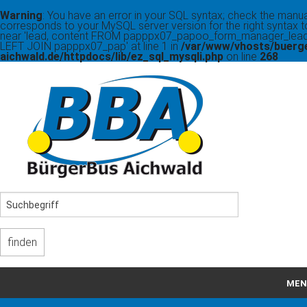
Warning
: You have an error in your SQL syntax; check the manua
corresponds to your MySQL server version for the right syntax t
near 'lead, content FROM papppx07_papoo_form_manager_lead
LEFT JOIN papppx07_pap' at line 1 in
/var/www/vhosts/buerg
aichwald.de/httpdocs/lib/ez_sql_mysqli.php
on line
268
MEN