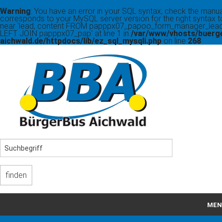
Warning
: You have an error in your SQL syntax; check the manua
corresponds to your MySQL server version for the right syntax t
near 'lead, content FROM papppx07_papoo_form_manager_lead
LEFT JOIN papppx07_pap' at line 1 in
/var/www/vhosts/buerg
aichwald.de/httpdocs/lib/ez_sql_mysqli.php
on line
268
MEN