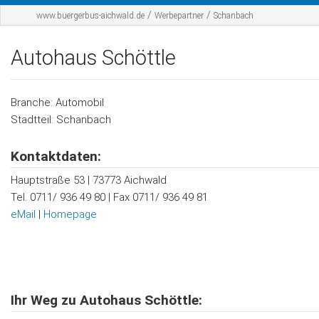
Startseite
/
/
www.buergerbus-aichwald.de
Werbepartner
Schanbach
Der BBA
Autohaus Schöttle
Fahrplan
Werbepartner
Branche: Automobil
Stadtteil: Schanbach
Sponsoren
Kontaktdaten:
Kontakt
Hauptstraße 53 | 73773 Aichwald
Tel. 0711/ 936 49 80 | Fax 0711/ 936 49 81
eMail
|
Homepage
Ihr Weg zu Autohaus Schöttle: