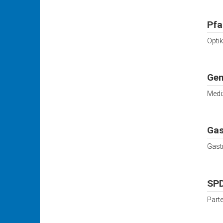
Pfa
Opti
Gem
Medi
Gas
Gast
SPD
Part