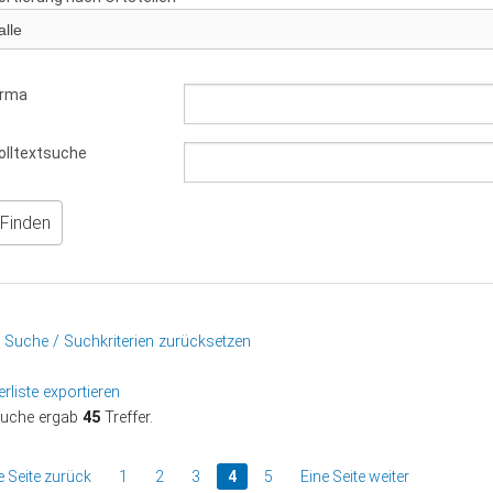
hieß
ot
irma
nnsweiler
olltextsuche
gen
hardt
dorf
adt-Strümpfelbach
 Suche / Suchkriterien zurücksetzen
erliste exportieren
Suche ergab
45
Treffer.
e Seite zurück
1
2
3
4
5
Eine Seite weiter