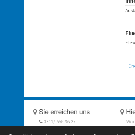
Inn
Ausb
Fli
Flies
Ein
Sie erreichen uns
Hie
0711/ 655 96 37
Wein
info@buergerbus-aichwald.de
7377