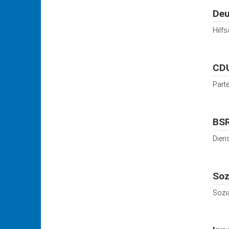
Deu
Hilf
CDU
Part
BSR
Dien
Soz
Sozia