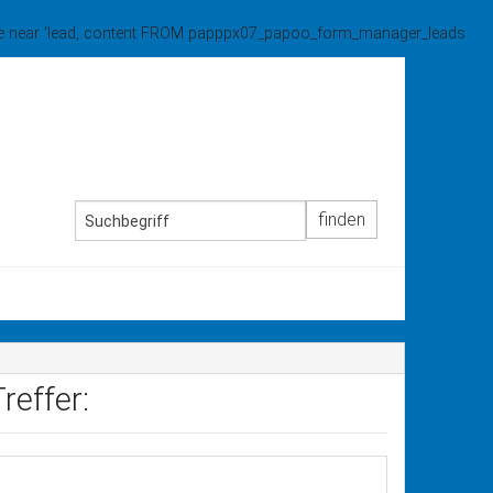
o use near 'lead, content FROM papppx07_papoo_form_manager_leads
reffer: