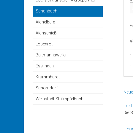
Übersicht unserer Werbepartner
Der Vorstand
Aichsc
Schanbach
Die Fahrer
Lobenr
Aichelberg
F
Der Landesverband
Baltma
Aichschieß
V
Lobenrot
Beitrittserklärung
Esslin
Baltmannsweiler
Satzung
Krumm
Esslingen
Fahrerkalender
Schorn
Krummhardt
Schorndorf
Weinst
Neue
Weinstadt-Strümpfelbach
Treff
Die 
Ein