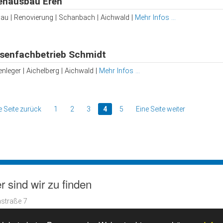
enausbau Eren
au | Renovierung | Schanbach | Aichwald |
Mehr Infos ...
esenfachbetrieb Schmidt
enleger | Aichelberg | Aichwald |
Mehr Infos ...
e Seite zurück
1
2
3
4
5
Eine Seite weiter
r sind wir zu finden
straße 7
3 Aichwald