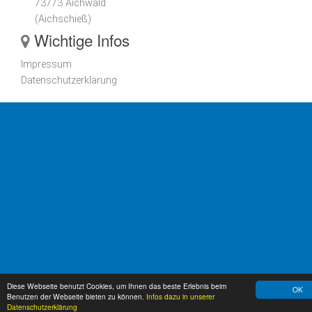
73773 Aichwald
(Aichschieß)
Wichtige Infos
Impressum
Datenschutzerklärung
Diese Webseite benutzt Cookies, um Ihnen das beste Erlebnis beim
OK
Benutzen der Webseite bieten zu können.
Infos dazu in unserer
Datenschutzerklärung