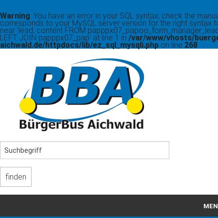
Warning
: You have an error in your SQL syntax; check the manua
corresponds to your MySQL server version for the right syntax t
near 'lead, content FROM papppx07_papoo_form_manager_lead
LEFT JOIN papppx07_pap' at line 1 in
/var/www/vhosts/buerg
aichwald.de/httpdocs/lib/ez_sql_mysqli.php
on line
268
MEN