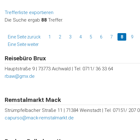
Trefferliste exportieren
Die Suche ergab
88
Treffer.
Eine Seite zurück
1
2
3
4
5
6
7
8
9
Eine Seite weiter
Reisebüro Brux
Hauptstraße 9 | 73773 Aichwald | Tel. 0711/ 36 33 64
rbaw@gmx.de
Remstalmarkt Mack
Strümpfelbacher Straße 11 | 71384 Weinstadt | Tel. 07151/ 207 0
capurso@mack-remstalmarkt.de