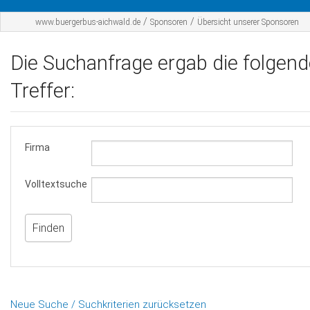
Startseite
/
/
www.buergerbus-aichwald.de
Sponsoren
Übersicht unserer Sponsoren
Der BBA
Die Suchanfrage ergab die folgen
Fahrplan
Treffer:
Werbepartner
Sponsoren
Firma
Kontakt
Volltextsuche
Neue Suche / Suchkriterien zurücksetzen