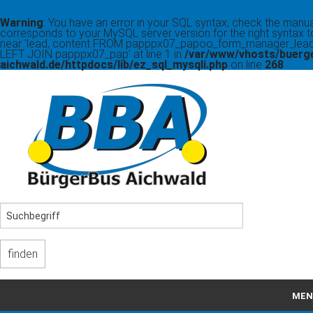
Warning
: You have an error in your SQL syntax; check the manua
corresponds to your MySQL server version for the right syntax t
near 'lead, content FROM papppx07_papoo_form_manager_lead
LEFT JOIN papppx07_pap' at line 1 in
/var/www/vhosts/buerg
aichwald.de/httpdocs/lib/ez_sql_mysqli.php
on line
268
MEN