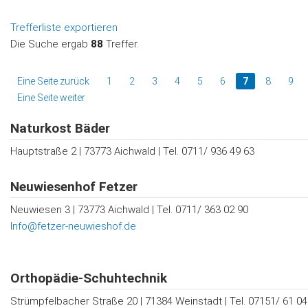
Trefferliste exportieren
Die Suche ergab
88
Treffer.
Eine Seite zurück
1
2
3
4
5
6
7
8
9
Eine Seite weiter
Naturkost Bäder
Hauptstraße 2 | 73773 Aichwald | Tel. 0711/ 936 49 63
Neuwiesenhof Fetzer
Neuwiesen 3 | 73773 Aichwald | Tel. 0711/ 363 02 90
Info@fetzer-neuwieshof.de
Orthopädie-Schuhtechnik
Strümpfelbacher Straße 20 | 71384 Weinstadt | Tel. 07151/ 61 04