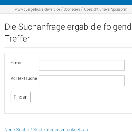
Startseite
/
/
www.buergerbus-aichwald.de
Sponsoren
Übersicht unserer Sponsoren
Der BBA
Die Suchanfrage ergab die folgen
Fahrplan
Treffer:
Werbepartner
Sponsoren
Firma
Kontakt
Volltextsuche
Neue Suche / Suchkriterien zurücksetzen