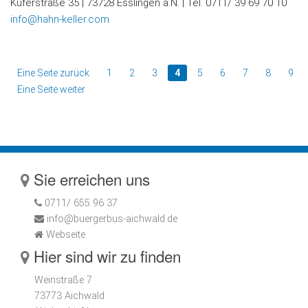
Küferstraße 35 | 73728 Esslingen a.N. | Tel. 0711/ 39 69 70 10
info@hahn-keller.com
Eine Seite zurück
1
2
3
4
5
6
7
8
9
Eine Seite weiter
Sie erreichen uns
0711/ 655 96 37
info@buergerbus-aichwald.de
Webseite
Hier sind wir zu finden
Weinstraße 7
73773 Aichwald