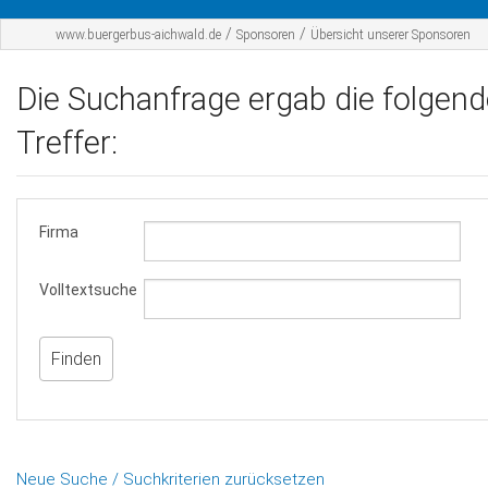
Startseite
/
/
www.buergerbus-aichwald.de
Sponsoren
Übersicht unserer Sponsoren
Der BBA
Die Suchanfrage ergab die folgen
Fahrplan
Treffer:
Werbepartner
Sponsoren
Firma
Kontakt
Volltextsuche
Neue Suche / Suchkriterien zurücksetzen