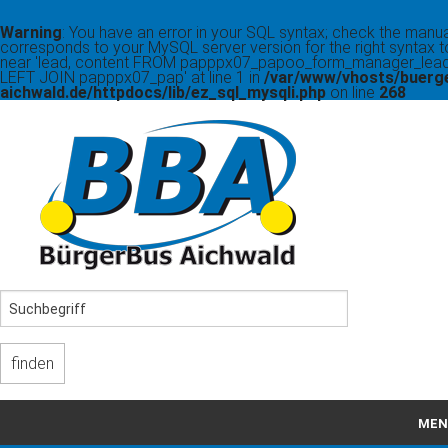
Warning
: You have an error in your SQL syntax; check the manua
corresponds to your MySQL server version for the right syntax t
near 'lead, content FROM papppx07_papoo_form_manager_lead
LEFT JOIN papppx07_pap' at line 1 in
/var/www/vhosts/buerg
aichwald.de/httpdocs/lib/ez_sql_mysqli.php
on line
268
MEN