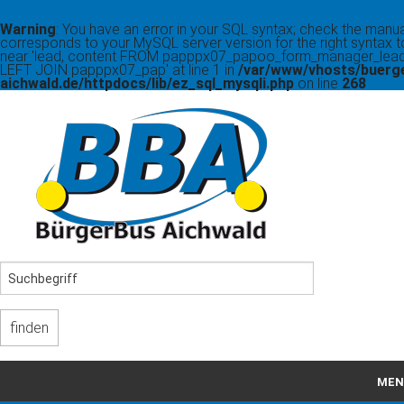
Warning
: You have an error in your SQL syntax; check the manua
corresponds to your MySQL server version for the right syntax t
near 'lead, content FROM papppx07_papoo_form_manager_lead
LEFT JOIN papppx07_pap' at line 1 in
/var/www/vhosts/buerg
aichwald.de/httpdocs/lib/ez_sql_mysqli.php
on line
268
MEN