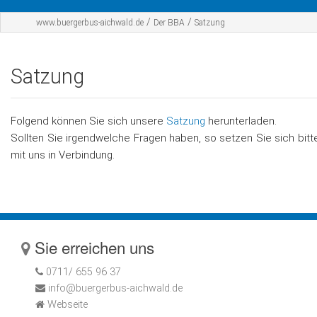
Startseite
/
/
www.buergerbus-aichwald.de
Der BBA
Satzung
Der BBA
Satzung
Fahrplan
Werbepartner
Folgend können Sie sich unsere
Satzung
herunterladen.
Sponsoren
Sollten Sie irgendwelche Fragen haben, so setzen Sie sich bitt
mit uns in Verbindung.
Kontakt
Sie erreichen uns
0711/ 655 96 37
info@buergerbus-aichwald.de
Webseite