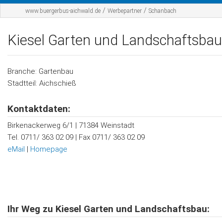
Startseite
/
/
www.buergerbus-aichwald.de
Werbepartner
Schanbach
Der BBA
Kiesel Garten und Landschaftsbau
Fahrplan
Werbepartner
Branche: Gartenbau
Stadtteil: Aichschieß
Sponsoren
Kontaktdaten:
Kontakt
Birkenackerweg 6/1 | 71384 Weinstadt
Tel. 0711/ 363 02 09 | Fax 0711/ 363 02 09
eMail
|
Homepage
Ihr Weg zu Kiesel Garten und Landschaftsbau: