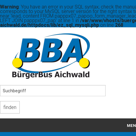
Warning
: You have an error in your SQL syntax; check the manua
corresponds to your MySQL server version for the right syntax t
near 'lead, content FROM papppx07_papoo_form_manager_lead
LEFT JOIN papppx07_pap' at line 1 in
/var/www/vhosts/buerg
aichwald.de/httpdocs/lib/ez_sql_mysqli.php
on line
268
MEN