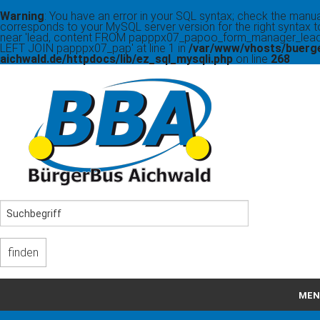
Warning
: You have an error in your SQL syntax; check the manua
corresponds to your MySQL server version for the right syntax t
near 'lead, content FROM papppx07_papoo_form_manager_lead
LEFT JOIN papppx07_pap' at line 1 in
/var/www/vhosts/buerg
aichwald.de/httpdocs/lib/ez_sql_mysqli.php
on line
268
MEN