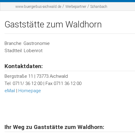
Startseite
/
/
www.buergerbus-aichwald.de
Werbepartner
Schanbach
Der BBA
Gaststätte zum Waldhorn
Fahrplan
Werbepartner
Branche: Gastronomie
Stadtteil: Lobenrot
Sponsoren
Kontaktdaten:
Kontakt
Bergstraße 11 | 73773 Aichwald
Tel. 0711/ 36 12 00 | Fax 0711 36 12 00
eMail
|
Homepage
Ihr Weg zu Gaststätte zum Waldhorn: