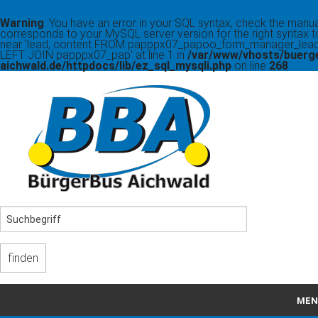
Warning
: You have an error in your SQL syntax; check the manua
corresponds to your MySQL server version for the right syntax t
near 'lead, content FROM papppx07_papoo_form_manager_lead
LEFT JOIN papppx07_pap' at line 1 in
/var/www/vhosts/buerg
aichwald.de/httpdocs/lib/ez_sql_mysqli.php
on line
268
MEN