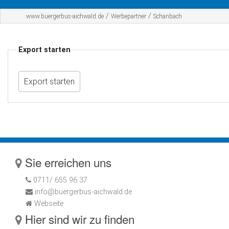
Startseite
/
/
www.buergerbus-aichwald.de
Werbepartner
Schanbach
Der BBA
Export starten
Fahrplan
Werbepartner
Sponsoren
Kontakt
Sie erreichen uns
0711/ 655 96 37
info@buergerbus-aichwald.de
Webseite
Hier sind wir zu finden